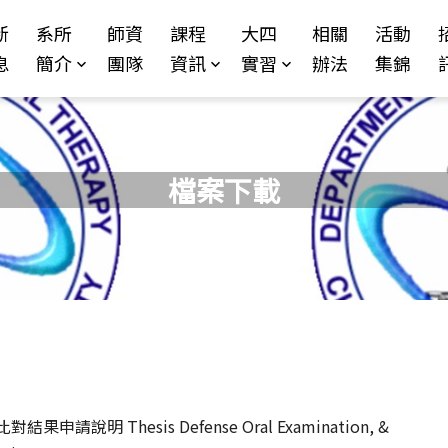
Jump to Main content
Jump to Navigation
新
系所
師資
課程
大四
相關
活動
息
簡介
團隊
資訊
實習
辦法
集錦
檔案下載
明 Thesis Defense Oral Examination, &