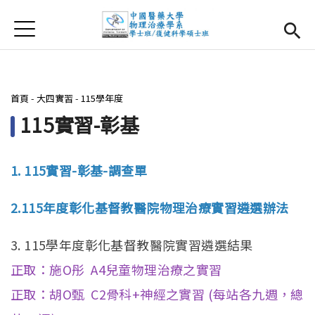
Jump to Main content
Jump to Navigation
首頁
首頁
最新消息
您在這裡
首頁
-
大四實習
-
115學年度
系所簡介
Open subm
115實習-彰基
師資團隊
1. 115實習-彰基-調查單
課程資訊
Open subm
2.115年度彰化基督教醫院物理治療實習遴選辦法
大四實習
Open subm
3. 115學年度彰化基督教醫院實習遴選結果
相關辦法
正取：施O彤 A4兒童物理治療之實習
活動集錦
正取：胡O甄 C2骨科+神經之實習 (每站各九週，總