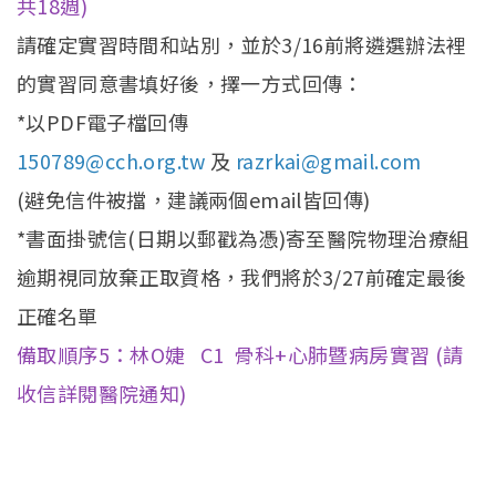
共18週)
招生訊息
(link is external)
請確定實習時間和站別，並於3/16前將遴選辦法裡
高中生專區
Open subm
的實習同意書填好後，擇一方式回傳：
系友回娘家
Open subm
*以PDF電子檔回傳
150789@cch.org.tw
及
razrkai@gmail.com
檔案下載
(避免信件被擋，建議兩個email皆回傳)
English
*書面掛號信(日期以郵戳為憑)寄至醫院物理治療組
逾期視同放棄正取資格，我們將於3/27前確定最後
正確名單
備取順序5：林O婕 C1 骨科+心肺暨病房實習 (請
收信詳閱醫院通知)