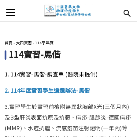
Jump to Main content
Jump to Navigation
首頁
首頁
最新消息
您在這裡
首頁
-
大四實習
-
114學年度
系所簡介
Open subm
114實習-馬偕
師資團隊
1. 114實習-馬偕-調查單 (醫院未提供)
課程資訊
Open subm
2. 114年度實習學生遴選辦法-馬偕
大四實習
Open subm
3.實習學生於實習前檢附無異狀胸部X光(三個月內)
相關辦法
及B型肝炎表面抗原及抗體、麻疹-腮腺炎-德國麻疹
活動集錦
(MMR)、水痘抗體、流感疫苗注射證明(一年內)等