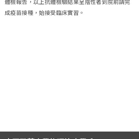
體檢報告，以上抗體檢驗結果呈陰性者到院前請完
招生訊息
(link is external)
成疫苗接種，始接受臨床實習。
高中生專區
Open subm
系友回娘家
Open subm
檔案下載
English