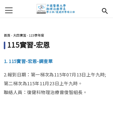
Jump to Main content
Jump to Navigation
首頁
首頁
最新消息
您在這裡
首頁
-
大四實習
-
115學年度
系所簡介
Open subm
115實習-宏恩
師資團隊
1. 115實習-宏恩-調查單
課程資訊
Open subm
2.報到日期：第一梯次為115年07月13日上午九時;
大四實習
Open subm
第二梯次為115年11月23日上午九時。
相關辦法
聯絡人員：復健科物理治療曾俊智組長。
活動集錦