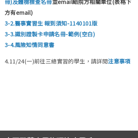
冊)及體檢檢查名冊
並email給院方相關單位(表格下
招生訊息
(link is external)
方有email)
高中生專區
Open subm
3-2.醫事實習生 報到須知-1140101版
系友回娘家
Open subm
3-3.識別證製卡申請名冊-範例(空白)
3-4.風險知情同意書
檔案下載
4.11/24(一)前往三總實習的學生，請詳閱
注意事項
English