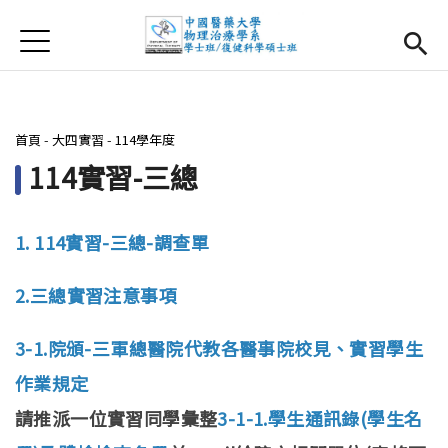
Jump to Main content
Jump to Navigation
首頁
首頁
最新消息
您在這裡
首頁
-
大四實習
-
114學年度
系所簡介
Open subm
114實習-三總
師資團隊
1. 114實習-三總-調查單
課程資訊
Open subm
2.三總實習注意事項
大四實習
Open subm
3-1.院頒-三軍總醫院代教各醫事院校見、實習學生
相關辦法
作業規定
活動集錦
請推派一位實習同學彙整
3-1-1.學生通訊錄(學生名