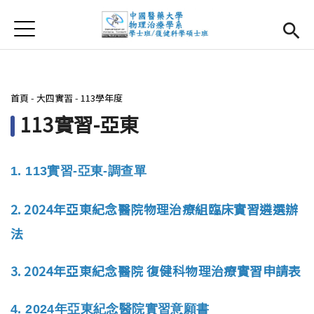
Jump to Main content
Jump to Navigation
首頁
首頁
最新消息
您在這裡
首頁
-
大四實習
-
113學年度
系所簡介
Open subm
113實習-亞東
師資團隊
1. 113
實習-亞東
-
調查單
課程資訊
Open subm
2. 2024年亞東紀念醫院物理治療組臨床實習遴選辦
大四實習
Open subm
法
相關辦法
3. 2024年亞東紀念醫院 復健科物理治療實習申請表
活動集錦
4. 2024年亞東紀念醫院實習意願書