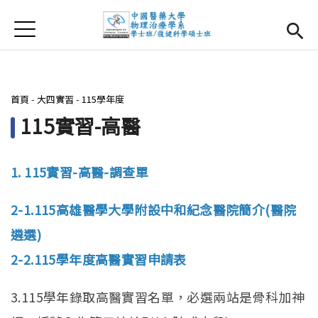
Jump to Main content
Jump to Navigation
首頁
首頁
最新消息
您在這裡
首頁
-
大四實習
-
115學年度
系所簡介
Open subm
115實習-高醫
師資團隊
1. 115實習-高醫-調查單
課程資訊
Open subm
2-1.115高雄醫學大學附設中和紀念醫院簡介(醫院
大四實習
Open subm
遴選)
相關辦法
2-2.115學年度高醫實習申請表
活動集錦
3.115學年錄取高醫實習名單，必選兩站是骨科加神