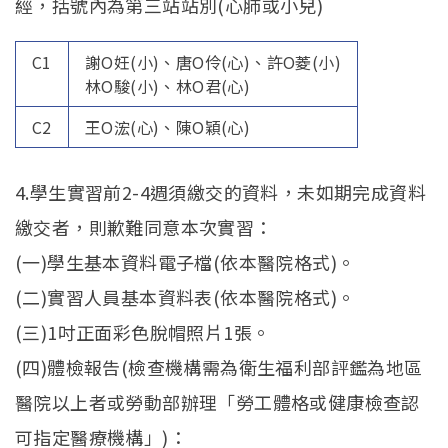
經，括號內為第三站站別(心肺或小兒)
招生訊息
(link is external)
高中生專區
Open subm
C1
謝O妊(小)、唐O伶(心)、許O菱(小)
林O駿(小)、林O君(心)
系友回娘家
Open subm
C2
王O浤(心)、陳O穎(心)
檔案下載
4.學生實習前2-4週須繳交的資料，未如期完成資料
English
繳交者，則歉難同意本次實習：
(一)學生基本資料電子檔(依本醫院格式)。
(二)實習人員基本資料表(依本醫院格式)。
(三)1吋正面彩色脫帽照片1張。
(四)體檢報告(檢查機構需為衛生福利部評鑑為地區
醫院以上者或勞動部辦理「勞工體格或健康檢查認
可指定醫療機構」)：