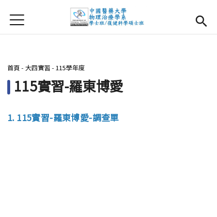
Jump to Main content
Jump to Navigation
首頁
首頁
最新消息
您在這裡
首頁
-
大四實習
-
115學年度
系所簡介
Open subm
115實習-羅東博愛
師資團隊
1. 115實習-羅東博愛-調查單
課程資訊
Open subm
大四實習
Open subm
相關辦法
活動集錦