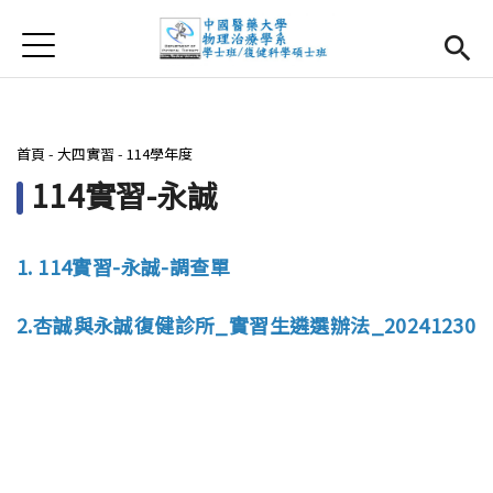
Jump to Main content
Jump to Navigation
首頁
首頁
最新消息
您在這裡
首頁
-
大四實習
-
114學年度
系所簡介
Open subm
114實習-永誠
師資團隊
1. 114實習-永誠-調查單
課程資訊
Open subm
2.杏誠與永誠復健診所_實習生遴選辦法_20241230
大四實習
Open subm
相關辦法
活動集錦