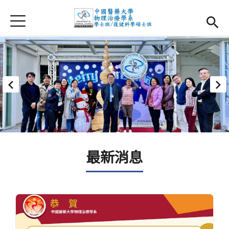
Jump to Main content
Jump to Navigation
首頁
首頁
最新消息
系所簡介
Open subm
師資團隊
課程資訊
Open subm
最新消息
大四實習
Open subm
相關辦法
活動集錦