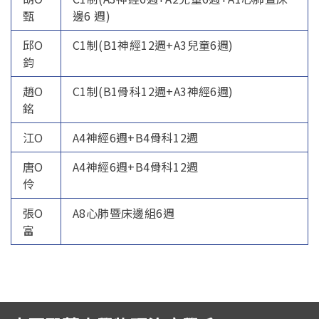
招生訊息
(link is external)
甄
邊6 週)
高中生專區
Open subm
邱O
C1制(B1神經12週+A3兒童6週)
鈞
系友回娘家
Open subm
趙O
C1制(B1骨科12週+A3神經6週)
檔案下載
銘
江O
A4神經6週+B4骨科12週
English
唐O
A4神經6週+B4骨科12週
伶
張O
A8心肺暨床邊組6週
富