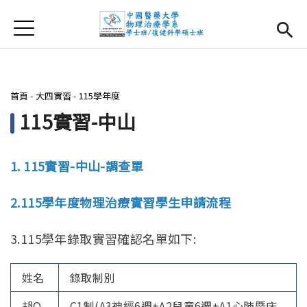
Jump to Main content
Jump to Navigation
首頁
首頁
最新消息
您在這裡
首頁
-
大四實習
-
115學年度
系所簡介
Open subm
115實習-中山
師資團隊
1. 115實習-中山-調查單
課程資訊
Open subm
2.115學年度物理治療實習學生申請流程
大四實習
Open subm
3.115學年錄取實習確認名單如下:
相關辦法
姓名
錄取制別
活動集錦
胡O
C1制(A3神經6週+A2兒童6週+A1心肺暨床