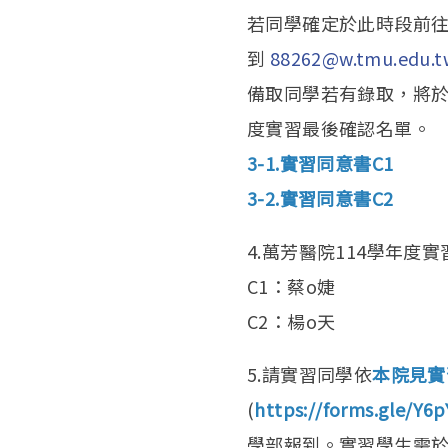
若同學確定於此時段前往實
到
88262@w.tmu.edu.t
備取同學若有錄取，將於3
度實習最後確認名單。
3-1.實習同意書C1
3-2.實習同意書C2
4.萬芳醫院114學年度
C1：蔡o婕
C2：楊o天
5.請實習同學依
本院見實
(
https://forms.gle/Y
學部報到。實習學生需