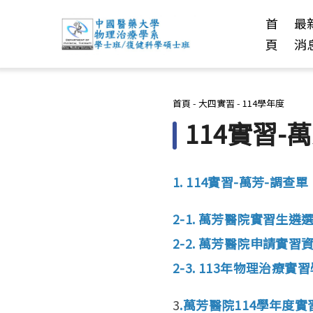
首
最
頁
消
您在這裡
首頁
-
大四實習
-
114學年度
114實習-
1. 114實習-萬芳-調查單
2-1. 萬芳醫院實習生遴選
2-2. 萬芳醫院申請實習
2-3. 113年物理治療
3
.萬芳醫院114學年度