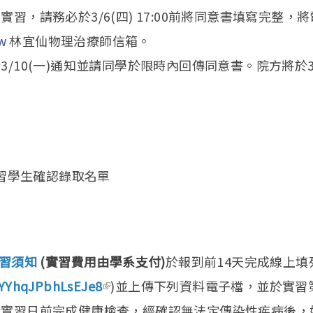
習，請務必於3/6(四) 17:00前將同意書填寫完整，
w
林宜仙物理治療師信箱。
/10(一)通知並請同學於限時內回傳同意書。院方將於3/2
實習學生確認錄取名單
習須知
(實習費用由學系支付)
於報到前14天完成線上
6pYYhqJPbhLsEJe8
(link is external)
)並上傳下列資料電子檔，並於實習
於實習日前完成健康檢查，經確認無法定傳染性疾病後，