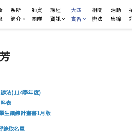
Jump to Main content
Jump to Navigation
新
系所
師資
課程
大四
相關
活動
息
簡介
團隊
資訊
實習
辦法
集錦
萬芳
辦法(114學年度)
資料表
實習學生訓練計畫書1月版
實習錄取名單