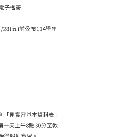
將電子檔寄
8(五)前公布114學年
填列「見實習基本資料表」
第一天上午8點30分至教
始得報到實習。