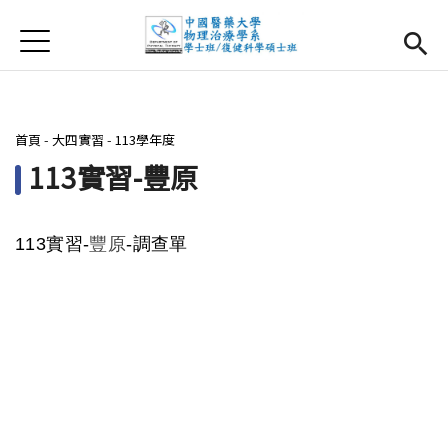
Jump to Main content
Jump to Navigation
首頁
首頁
最新消息
您在這裡
首頁
-
大四實習
-
113學年度
系所簡介
Open subm
113實習-豐原
師資團隊
113
實習-
豐原
-
調查單
課程資訊
Open subm
大四實習
Open subm
相關辦法
活動集錦