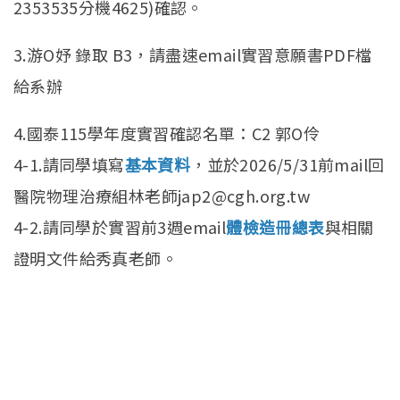
2353535分機4625)確認。
3.游O妤 錄取 B3，請盡速email實習意願書PDF檔
給系辦
4.國泰115學年度實習確認名單：C2 郭O伶
4-1.請同學填寫
基本資料
，並於2026/5/31前mail回
醫院物理治療組林老師jap2@cgh.org.tw
4-2.請同學於實習前3週email
體檢造冊總表
與相關
證明文件給秀真老師。