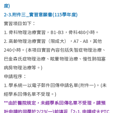
招生訊息
(link is external)
度)
高中生專區
Open subm
2-3.附件三_實習意願書(115學年度)
實習項目如下：
系友回娘家
Open subm
1. 骨科物理治療實習，B1-B3，骨科480小時。
檔案下載
2. 高齡物理治療實習（限成大），A7 - A8，其他
240小時。(本項目實習內容包括失智症物理治療、
English
巴金森氏症物理治療、眩暈物理治療、慢性肺阻塞
病房物理治療等。)
申請程序：
1. 學系統一以電子郵件回傳申請名單(附件一)。(未
經學系回傳名單不受理。)
**由於醫院規定，未經學系回傳名單不受理，請預
計申請的同學於2/23(一)前填妥「2-1. 申請成大PTC