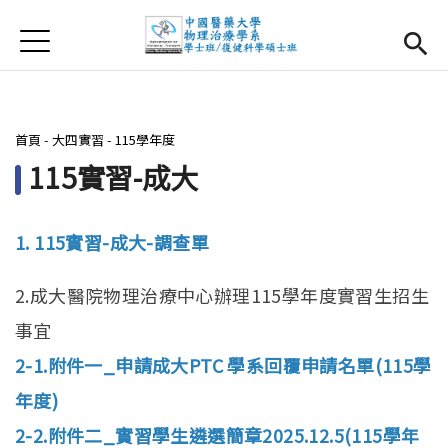
Jump to Main content
Jump to Navigation
首頁
首頁
最新消息
您在這裡
首頁
-
大四實習
-
115學年度
系所簡介
Open subm
115實習-成大
師資團隊
1. 115實習-成大-調查單
課程資訊
Open subm
2.成大醫院物理治療中心辦理115學年度實習生招生
大四實習
Open subm
事宜
相關辦法
2-1.附件一_申請成大PTC 學系回覆申請名單(115學
年度)
活動集錦
2-2.附件二_實習學生遴選簡章2025.12.5(115學年