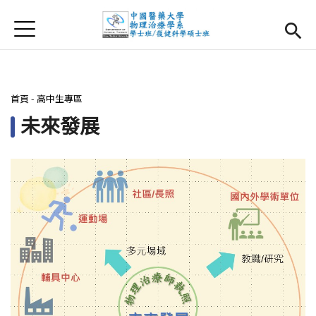
Jump to Main content
Jump to Navigation
首頁
首頁
最新消息
您在這裡
首頁
-
高中生專區
系所簡介
Open subm
未來發展
師資團隊
課程資訊
Open subm
大四實習
Open subm
相關辦法
活動集錦