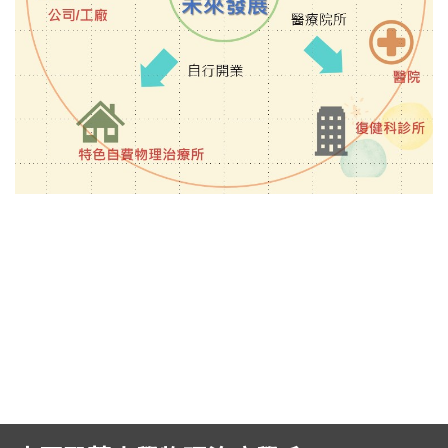
招生訊息
(link is external)
高中生專區
Open subm
系友回娘家
Open subm
檔案下載
English