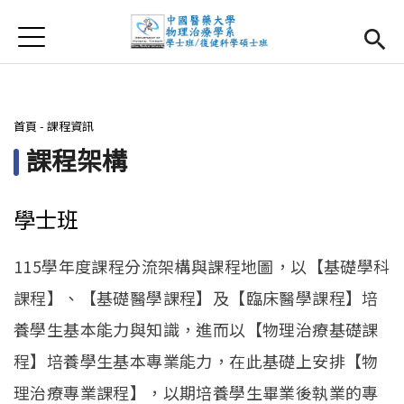
Jump to Main content
Jump to Navigation
首頁
首頁
最新消息
您在這裡
首頁
-
課程資訊
系所簡介
Open subm
課程架構
師資團隊
學士班
課程資訊
Open subm
115學年度課程分流架構與課程地圖，以【基礎學科
大四實習
Open subm
課程】、【基礎醫學課程】及【臨床醫學課程】培
相關辦法
養學生基本能力與知識，進而以【物理治療基礎課
程】培養學生基本專業能力，在此基礎上安排【物
活動集錦
理治療專業課程】，以期培養學生畢業後執業的專