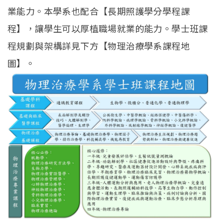
招生訊息
(link is external)
業能力。本學系也配合【長期照護學分學程課
高中生專區
Open subm
程】，讓學生可以厚植職場就業的能力。學士班課
程規劃與架構詳見下方【物理治療學系課程地
系友回娘家
Open subm
圖】。
檔案下載
English