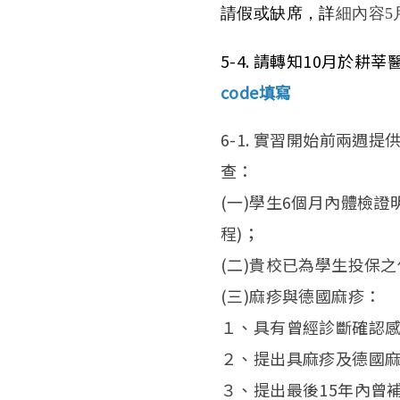
請假或缺席，詳
細內容5月
5-4. 請轉知10月
code填寫
6-1. 實習開始前兩週提
查：
(一)學生6個月內體檢
程)；
(二)貴校已為學生投保
(三)麻疹與德國麻疹：
１、具有曾經診斷確認
２、提出具麻疹及德國麻
３、提出最後15年內曾