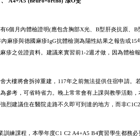
 、 A4+A5 (neuro+ortho) 凃O旻
時需有6個月內體檢證明(應包含胸部X光、B型肝炎抗原、
年內麻疹與德國麻疹IgG抗體檢測為陽性結果之報告或15
麻疹之佐證資料。建議來實習前1-2週才做，因為體檢
舍大樓將會拆掉重建，117年之前無法提供住宿申請。
以為參考，可省時省力。晚上常常會有上課與教學活動，
強烈建議住在醫院走路不久即可到達的地方，而非C1C
訓練課程，本學年度C1 C2 A4+A5 B4實習學生都