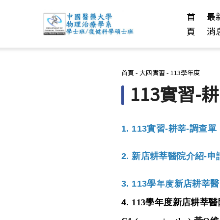
首
最
頁
消
您在這裡
首頁
-
大四實習
-
113學年度
113實習-
1.
113
實習-
耕莘
-
調查單
2.
新店耕莘醫院介紹-申
3.
113學年度新店耕莘
4.
113
學年度新店耕莘醫