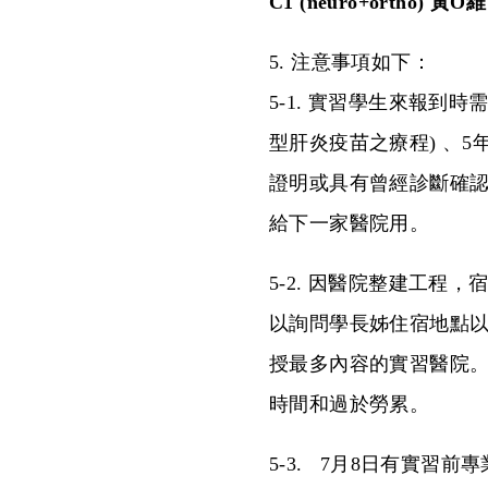
C1 (neuro+ortho) 黃O維
5. 注意事項如下：
5-1. 實習學生來報到
型肝炎疫苗之療程) 、5
證明或具有曾經診斷確認
給下一家醫院用。
5-2.
因醫院整建工程，宿
以詢問學長姊住宿地點
授最多內容的實習醫院。
時間和過於勞累。
5-3.
7
月8日有實習前專業