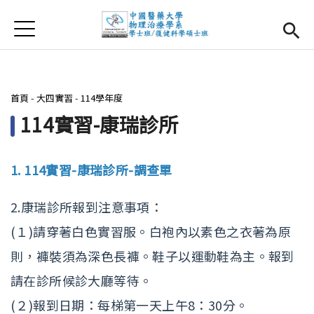
Jump to Main content
Jump to Navigation
首頁
首頁
最新消息
您在這裡
首頁
-
大四實習
-
114學年度
系所簡介
Open subm
114實習-康瑞診所
師資團隊
1. 114實習-康瑞診所-調查單
課程資訊
Open subm
2.康瑞診所報到注意事項：
大四實習
Open subm
(１)請穿著白色實習服。白袍內以素色之衣著為原
相關辦法
則，褲裝須為深色長褲。鞋子以運動鞋為主。報到
請在診所候診大廳等待。
活動集錦
(２)報到日期：每梯第一天上午8：30分。