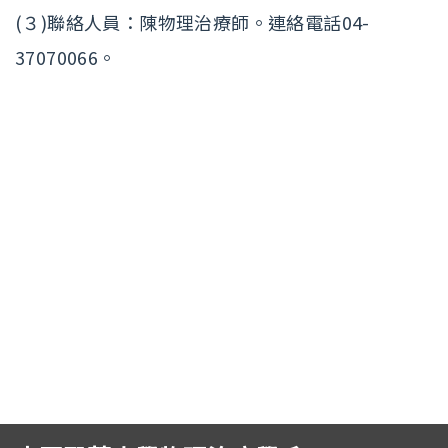
招生訊息
(link is external)
(３)聯絡人員：陳物理治療師。連絡電話04-
高中生專區
Open subm
37070066。
系友回娘家
Open subm
檔案下載
English