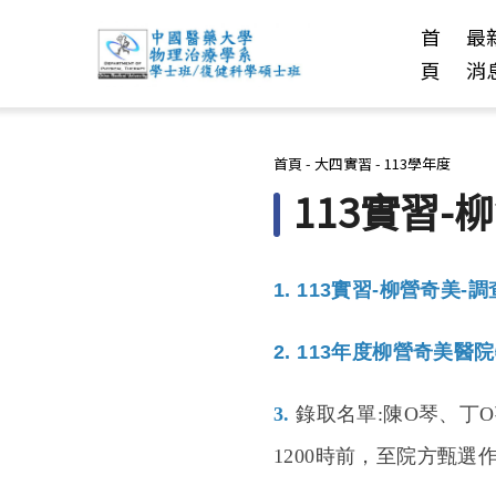
首
最
頁
消
您在這裡
首頁
-
大四實習
-
113學年度
113實習-
1.
113
實習-
柳營奇美
-
調
2. 113年度柳營奇美
3.
錄取名單:陳O琴、丁
1200時前，至院方甄