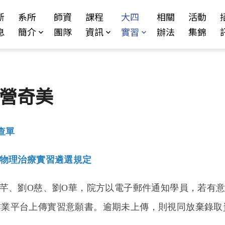
Jump to Main content
Jump to Navigation
新
系所
師資
課程
大四
相關
活動
息
簡介
團隊
資訊
實習
辦法
集錦
柳營奇美
查單
醫院物理治療實習遴選規定
O芊、劉O慈、劉O華，院方以電子郵件通知學員，若有意願者
選作業平台上傳實習意願書。逾期未上傳，則視同放棄錄取