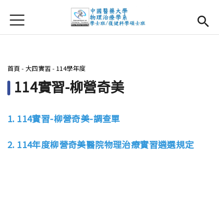
Jump to Main content
Jump to Navigation
首頁
首頁
最新消息
您在這裡
首頁
-
大四實習
-
114學年度
系所簡介
Open subm
114實習-柳營奇美
師資團隊
1. 114實習-柳營奇美-調查單
課程資訊
Open subm
2. 114年度柳營奇美醫院物理治療實習遴選規定
大四實習
Open subm
相關辦法
活動集錦