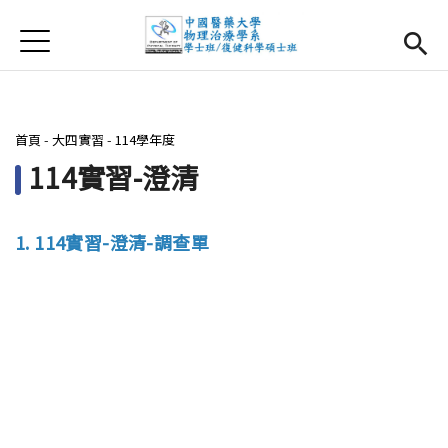
Jump to Main content
Jump to Navigation
首頁
首頁
最新消息
您在這裡
首頁
-
大四實習
-
114學年度
系所簡介
Open subm
114實習-澄清
師資團隊
1. 114實習-澄清-調查單
課程資訊
Open subm
大四實習
Open subm
相關辦法
活動集錦