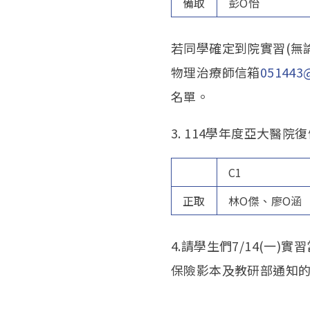
備取
彭O怡
若同學確定到院實習(無
物理治療師信箱
051443@
名單。
3. 114學年度亞大醫
C1
正取
林O傑、廖O涵
4.請學生們7/14(一
保險影本及教研部通知