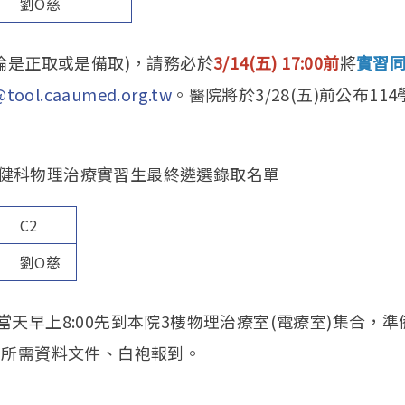
劉O慈
論是正取或是備取)，請務必於
3/14(五) 17:00前
將
實習
tool.caaumed.org.tw
。醫院將於3/28(五)前公布1
院復健科物理治療實習生最終遴選錄取名單
C2
劉O慈
)實習當天早上8:00先到本院3樓物理治療室(電療室)集合
的所需資料文件、白袍報到。