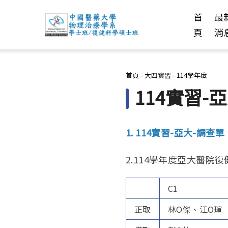
首
最
頁
消
您在這裡
首頁
-
大四實習
-
114學年度
114實習-
1. 114實習-亞大-調查單
2.114學年度亞大醫
C1
正取
林O傑、江O瑄