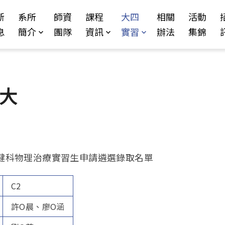
Jump to Main content
Jump to Navigation
新
系所
師資
課程
大四
相關
活動
息
簡介
團隊
資訊
實習
辦法
集錦
亞大
院復健科物理治療實習生申請遴選錄取名單
C2
許O晨、廖O涵