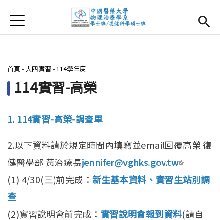
Jump to Main content
Jump to Navigation
首頁
首頁
最新消息
您在這裡
首頁
-
大四實習
-
114學年度
系所簡介
Open subm
114實習-高榮
師資團隊
1. 114實習-高榮-調查單
課程資訊
Open subm
2.以下資料請於規定時間內填寫並email回覆高榮 復
大四實習
Open subm
健醫學部 黃治療長
jennifer@vghks.gov.tw
(link is
相關辦法
(1) 4/30(三)前完成：
新生基本資料
、
實習生站別調
external)
查
活動集錦
(2)實習說明會前完成：
實習說明會報到資料
(請自