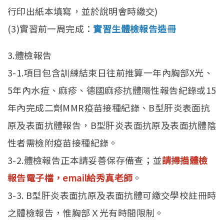
招生訊息
(link is external)
行印出紙本填寫，並於說明會時繳交)
高中生專區
Open subm
(3)實習前一周完成：
實習生體檢報告造冊
系友回娘家
Open subm
3.體檢報告
3-1.項目包含訓練結束日往前推算一年內胸部X光、
檔案下載
5年內水痘、麻疹、德國麻疹抗體陽性報告紀錄或15
English
年內完成二劑MMR疫苗接種紀錄、B型肝炎表面抗
原及表面抗體報告，B型肝炎表面抗原及表面抗體陰
性者需檢附疫苗接種紀錄。
3-2.體檢報告正本請妥善保存備查；並
請掃描體檢
報告電子檔，email給秀真老師
。
3-3. B型肝炎表面抗原及表面抗體可繳交學校註冊時
之體檢報告，惟胸部Ｘ光有時間限制。