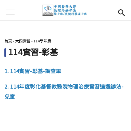
Jump to Main content
Jump to Navigation
首頁
首頁
最新消息
您在這裡
首頁
-
大四實習
-
114學年度
系所簡介
Open subm
114實習-彰基
師資團隊
1. 114實習-彰基-調查單
課程資訊
Open subm
2. 114年度彰化基督教醫院物理治療實習遴選辦法-
大四實習
Open subm
兒童
相關辦法
活動集錦