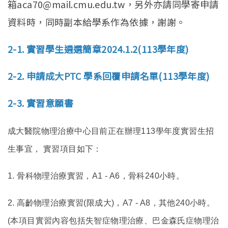
箱aca70@mail.cmu.edu.tw，另外亦請同學寄申請
招生訊息
(link is external)
資料時，同時副本給學系作為依據，謝謝。
高中生專區
Open subm
2-1. 實習學生遴選簡章2024.1.2(113學年度)
系友回娘家
Open subm
2-2. 申請成大PTC 學系回覆申請名單(113學年度)
檔案下載
English
2-3. 實習意願書
成大醫院物理治療中心目前正在辦理113學年度實習生招
生事宜，
實習項目如下：
1.
骨科物理治療實習，A1 - A6，骨科240小時。
2.
高齡物理治療實習(限成大)，A7 - A8，其他240小時。
(本項目實習內容包括失智症物理治療、巴金森氏症物理治