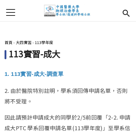
Jump to Main content
Jump to Navigation
首頁
首頁
最新消息
您在這裡
首頁
-
大四實習
-
113學年度
系所簡介
Open subm
113實習-成大
師資團隊
1. 113
實習-
成大
-
調查單
課程資訊
Open subm
2. 由於醫院特別註明，學系須回傳申請名單，否則
大四實習
Open subm
將不受理。
相關辦法
因此請預計申請成大的同學於2/5前回覆「2-2. 申請
活動集錦
成大PTC 學系回覆申請名單(113學年度)」至學系信