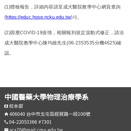
(1)
體檢報告，詳細內容請至成大醫院教學中心網頁查詢
(link is external)
(
https://educ.hosp.ncku.edu.tw/
)。
(2)
因應COVID-19疫情，相關報到規定滾動式修正，請洽
成大醫院教學中心陳均維先生(06-2353535分機4625)確
認。
中國醫藥大學物理治療學系
校本部
406040 台中市北屯區經貿路一段100號
04-22053366 #7301
aca70@mail.cmu.edu.tw