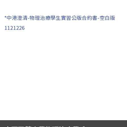
招生訊息
(link is external)
高中生專區
Open subm
*中港澄清-物理治療學生實習公版合約書-空白版
1121226
系友回娘家
Open subm
檔案下載
English