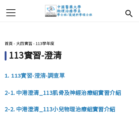
Jump to Main content
Jump to Navigation
首頁
首頁
最新消息
您在這裡
首頁
-
大四實習
-
113學年度
系所簡介
Open subm
113實習-澄清
師資團隊
1. 113
實習-
澄清
-
調查單
課程資訊
Open subm
2-1. 中港澄清_113肌骨及神經治療組實習介紹
大四實習
Open subm
2-2. 中港澄清_113小兒物理治療組實習介紹
相關辦法
活動集錦