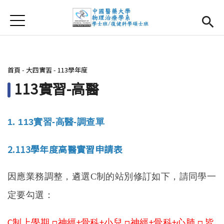
Jump to Main content
Jump to Navigation
首頁
首頁
最新消息
您在這裡
首頁
-
大四實習
-
113學年度
系所簡介
Open subm
113實習-高醫
師資團隊
1.
113
實習-
高醫
-
調查單
課程資訊
Open subm
2.
113學年度高醫實習申請表
大四實習
Open subm
因應業務調整，遴選C制的站別修訂如下，請同學一
相關辦法
定要勾選：
活動集錦
制上學期
神經
骨科
小兒
神經
骨科
心肺
皆
C
□
+
+
□
+
+
□