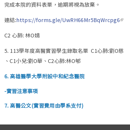
完成本院的資料表單，逾期將視為放棄。
連結:
https://forms.gle/UwRH66Mr5BqWrcpg6
(lin
ext
C2 心肺: 林O婧
5. 113學年度高醫實習學生錄取名單 C1心肺:劉O
慈
、C1小兒:劉O華、C2心肺:林O郇
6. 高雄醫學大學附設中和紀念醫院
-實習注意事項
7. 高醫公文(實習費用由學系支付)