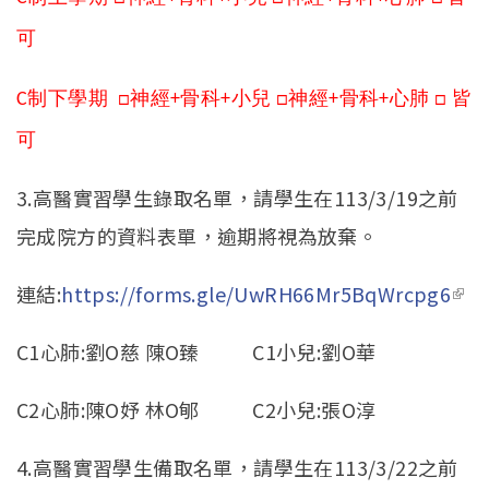
招生訊息
(link is external)
可
高中生專區
Open subm
制下學期
神經
骨科
小兒
神經
骨科
心肺
皆
C
□
+
+
□
+
+
□
系友回娘家
Open subm
可
檔案下載
3.高醫實習學生錄取名單，請學生在113/3/19之前
English
完成院方的資料表單，逾期將視為放棄。
連結:
https://forms.gle/UwRH66Mr5BqWrcpg6
(lin
ext
C1心肺:劉O慈 陳O臻 C1小兒:劉O華
C2心肺:陳O妤 林O郇 C2小兒:張O淳
4.高醫實習學生備取名單，請學生在113/3/22之前