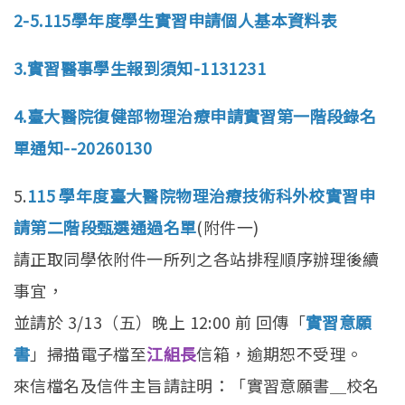
招生訊息
(link is external)
2-5.115學年度學生實習申請個人基本資料表
高中生專區
Open subm
3.實習醫事學生報到須知-1131231
系友回娘家
Open subm
4.臺大醫院復健部物理治療申請實習第一階段錄名
檔案下載
單通知--20260130
English
5.
115 學年度臺大醫院物理治療技術科外校實習申
請第二階段甄選通過名單
(附件一)
請正取同學依附件一所列之各站排程順序辦理後續
事宜，
並請於 3/13（五）晚上 12:00 前 回傳「
實習意願
書
」掃描電子檔至
江組長
信箱，逾期恕不受理。
來信檔名及信件主旨請註明：「實習意願書＿校名