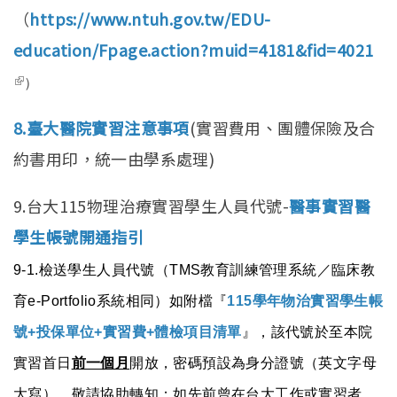
（
https://www.ntuh.gov.tw/EDU-
education/Fpage.action?muid=4181&fid=4021
(link is external)
）
8.臺大醫院實習注意事項
(實習費用、團體保險及合
約書用印，統一由學系處理)
9.台大115物理治療實習學生人員代號-
醫事實習醫
學生帳號開通指引
9-1.檢送學生人員代號（TMS教育訓練管理系統／臨床教
育e-Portfolio系統相同）如附檔『
115學年物治實習學生帳
號+投保單位+實習費+體檢項目清單
』，該代號於至本院
實習首日
前一個月
開放，密碼預設為身分證號（英文字母
大寫），敬請協助轉知；如先前曾在台大工作或實習者，