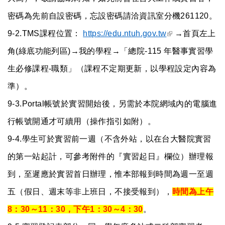
密碼為先前自設密碼，忘設密碼請洽資訊室分機261120。
(link is
9-2.TMS
課程位置：
https://edu.ntuh.gov.tw
→首頁左上
external)
角(綠底功能列區)→我的學程→「總院-115 年醫事實習學
生必修課程-職類」（課程不定期更新，以學程設定內容為
準）。
9-3.Portal
帳號於實習開始後，另需於本院網域內的電腦進
行帳號開通才可續用（操作指引如附）。
9-4.學生可於實習前一週（不含外站，以在台大醫院實習
的第一站起計，可參考附件的『實習起日』欄位）辦理報
到，至遲應於實習首日辦理，惟本部報到時間為週一至週
五（假日、週末等非上班日，不接受報到），
時間為上午
8：30～11：30，下午1：30～4：30
。