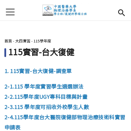
Jump to Main content
Jump to Navigation
首頁
首頁
最新消息
您在這裡
首頁
-
大四實習
-
115學年度
系所簡介
Open subm
115實習-台大復健
師資團隊
1. 115實習-台大復健-調查單
課程資訊
Open subm
2-1.115 學年度實習學生遴選辦法
大四實習
Open subm
2-2.115學年度UGY專科目標與計畫
相關辦法
2-3.115 學年度可招收外校學生人數
2-4.115學年度台大醫院復健部物理治療技術科實習
活動集錦
申請表