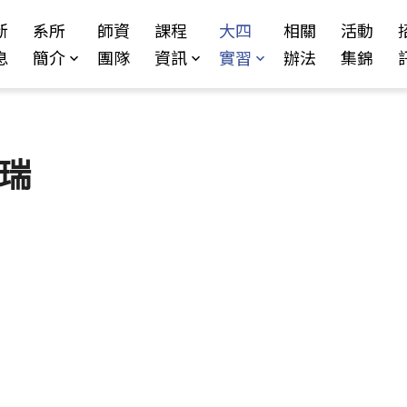
Jump to Main content
Jump to Navigation
新
系所
師資
課程
大四
相關
活動
息
簡介
團隊
資訊
實習
辦法
集錦
康瑞