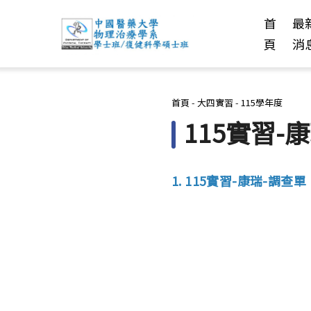
首
最
頁
消
您在這裡
首頁
-
大四實習
-
115學年度
115實習-
1. 115實習-康瑞-調查單