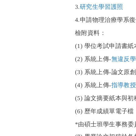
3
.
研究生學習護照
4.
申請物理治療學系復
檢附資料：
(1)
學位考試申請書紙
(2)
系統上傳-
無違反
(3)
系統上傳-
論文原
(4)
系統上傳-
指導教
(5)
論文摘要紙本與初
(6)
歷年成績單電子檔
*由碩士班學生事務委