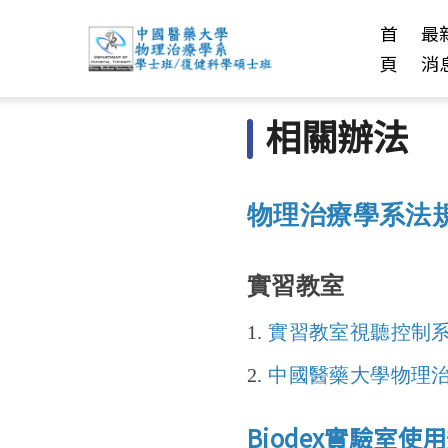
首
最
頁
消
相關辦法
物理治療學系法
實習教室
1.
實習教室視聽控制
2.
中國醫藥大學物理
Biodex實驗室使