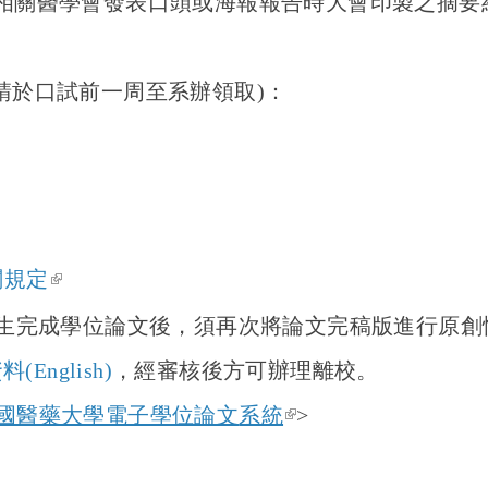
相關醫學會發表口頭或海報報告時大會印製之摘要
請於口試前一周至系辦領取)：
(link is external)
關規定
生完成學位論文後，須再次將論文完稿版進行原創
資料
(
English
)
，經審核後方可辦理離校。
(link is external)
國醫藥大學電子學位論文
系統
>