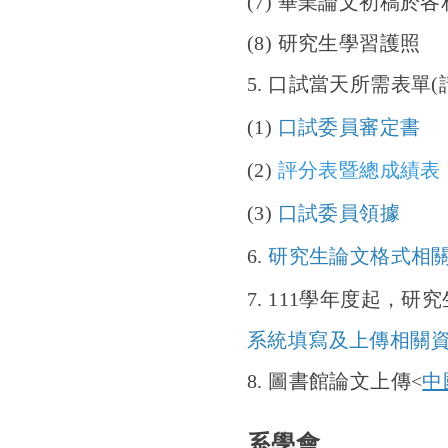
(7)
畢業論文初稿於各
(8)
研究生學習護照
5.
口試當天所需表單(
(1)
口試委員審定書
(2)
評分表暨總成績表
(3)
口試委員領據
6.
研究生論文格式相
7. 111
學年度起，
研究
系統填寫及上傳相關
8.
圖書館論文上傳
<
中
系學
會