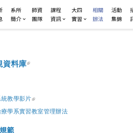
Jump to Main content
Jump to Navigation
新
系所
師資
課程
大四
相關
活動
息
簡介
團隊
資訊
實習
辦法
集錦
(link is external)
規資料庫
(link is external)
系統
教學影片
治療學系實習教室管理辦法
用規範