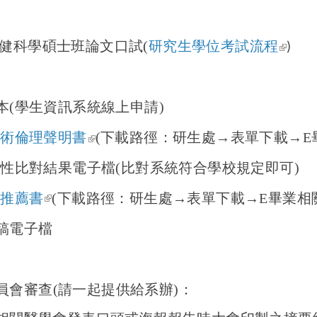
(link 
健科學碩士班論文口試(
研究生學位考試流程
)
本
(
學生資訊系統線上申請
)
(link is external)
學術倫理聲明書
(下載路徑：研生處→表單下載→E
創性比對結果電子檔
(
比對系統符合學校規定即可
)
(link is external)
授推薦書
(下載路徑：研生處→表單下載→E畢業相
稿電子檔
員會
審查(請一起提供給系辦)：