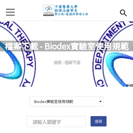
Jump to Main content
Jump to Navigation
首頁
首頁
最新消息
檔案下載 - Biodex實驗室使用規範
系所簡介
Open subm
您在這裡
首頁
-
檔案下載
師資團隊
課程資訊
Open subm
大四實習
Open subm
相關辦法
活動集錦