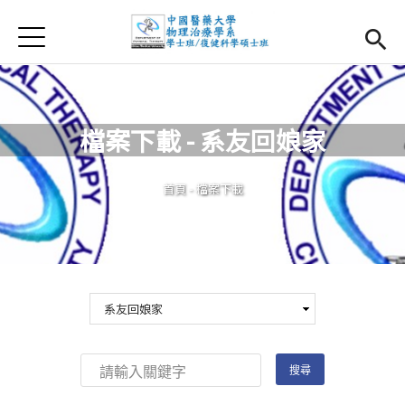
Jump to Main content
Jump to Navigation
首頁
首頁
最新消息
檔案下載 - 系友回娘家
系所簡介
Open subm
您在這裡
首頁
-
檔案下載
師資團隊
課程資訊
Open subm
大四實習
Open subm
相關辦法
活動集錦