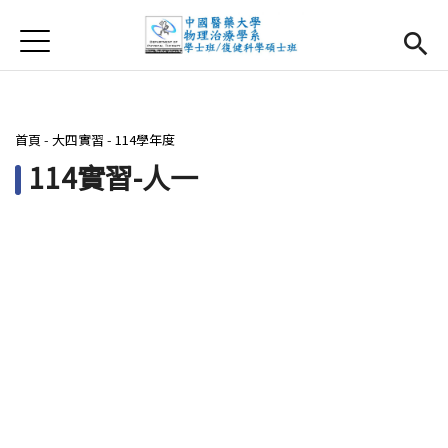
Jump to Main content
Jump to Navigation
首頁
首頁
最新消息
您在這裡
首頁
-
大四實習
-
114學年度
系所簡介
Open subm
114實習-人一
師資團隊
課程資訊
Open subm
大四實習
Open subm
相關辦法
活動集錦