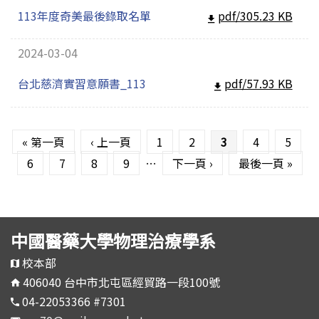
113年度奇美最後錄取名單
pdf/305.23 KB
2024-03-04
台北慈濟實習意願書_113
pdf/57.93 KB
頁面
« 第一頁
‹ 上一頁
1
2
3
4
5
6
7
8
9
…
下一頁 ›
最後一頁 »
中國醫藥大學物理治療學系
校本部
406040 台中市北屯區經貿路一段100號
04-22053366 #7301