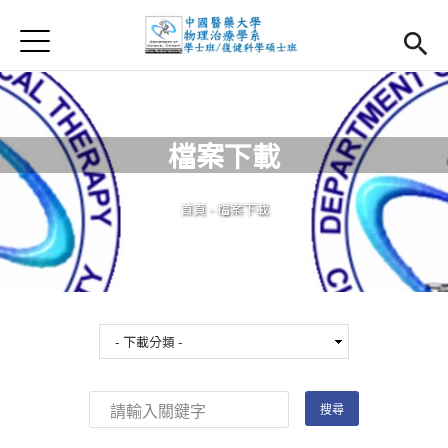
Jump to Main content
Jump to Navigation
首頁
首頁
最新消息
檔案下載
系所簡介
Open subm
您在這裡
首頁
-
檔案下載
師資團隊
課程資訊
Open subm
大四實習
Open subm
相關辦法
活動集錦