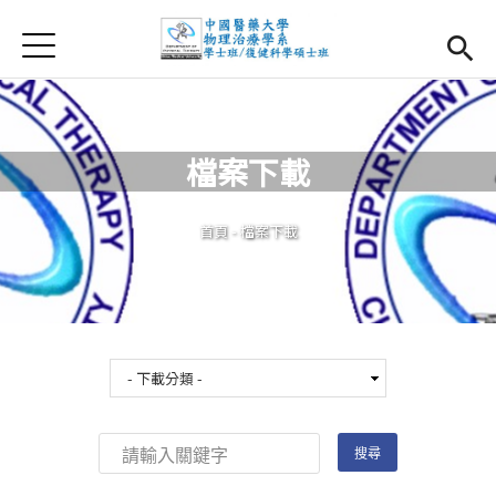
Jump to Main content
Jump to Navigation
首頁
首頁
最新消息
檔案下載
系所簡介
Open subm
您在這裡
首頁
-
檔案下載
師資團隊
課程資訊
Open subm
大四實習
Open subm
相關辦法
活動集錦