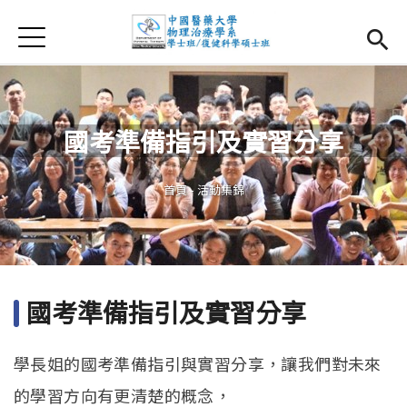
Jump to Main content
Jump to Navigation
首頁
首頁
最新消息
國考準備指引及實習分享
系所簡介
Open subm
您在這裡
首頁
-
活動集錦
師資團隊
課程資訊
Open subm
大四實習
Open subm
國考準備指引及實習分享
相關辦法
學長姐的國考準備指引與實習分享，讓我們對未來
活動集錦
的學習方向有更清楚的概念，